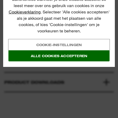
leest meer over ons gebruik van cookies in onze
Cookieverklaring
. Selecteer 'Alle cookies accepteren'
SPECIFICATIE
als je akkoord gaat met het plaatsen van alle
cookies, of kies 'Cookie-instellingen' om je
voorkeuren te beheren.
INBEGREPEN
COOKIE-INSTELLINGEN
BEOORDELINGEN & RECENSIES
ALLE COOKIES ACCEPTEREN
4/5 from 4 reviews
PRODUCT DOWNLOADS