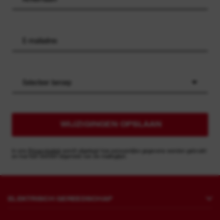
Selecteer beroep
WIJZIGINGEN OPSLAAN
In ons
Privacybeleid
wordt uitgelegd hoe persoonlijke gegevens worden gebruikt
en hoe kan worden afgemeld van de mailinglijst.
ELEKTRISCH GEREEDSCHAP
Boren en beitelen