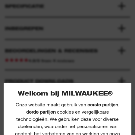
SPECIFICATIE
INBEGREPEN
BEOORDELINGEN & RECENSIES
4.8/5 from 4 reviews
PRODUCT DOWNLOADS
Welkom bij MILWAUKEE®
Onze website maakt gebruik van
eerste partijen
,
derde partijen
cookies en vergelijkbare
technologieën. We gebruiken deze voor diverse
doeleinden, waaronder het personaliseren van
content, het verbeteren van de werking van onze