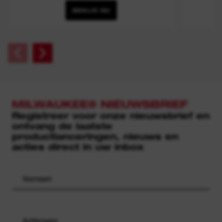
BEKIJK NU
MILWAUKEE® NIEUWSBRIEF
Registreer voor onze nieuwsbrief en
ontvang de laatste
productlanceringen, nieuws en
acties direct in uw inbox