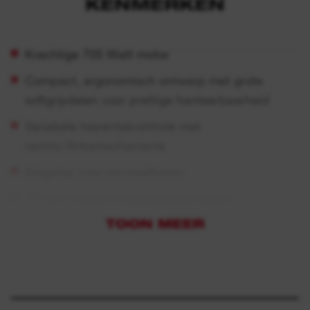
KENMERKEN
Krachtige 705 Watt motor
Compact, ergonomisch ontwerp met grote
softgripdelen voor prettige hanteerbaarheid
Variabele toerentalcontrole met
rechts-/linksmechanisme
Slagstop voor normaalboren
13 mm metalen snelspanboorhouder
TOON MEER
Spanhals Ø 43 mm voor gebruik in
boorstandaards
4 meter snoer