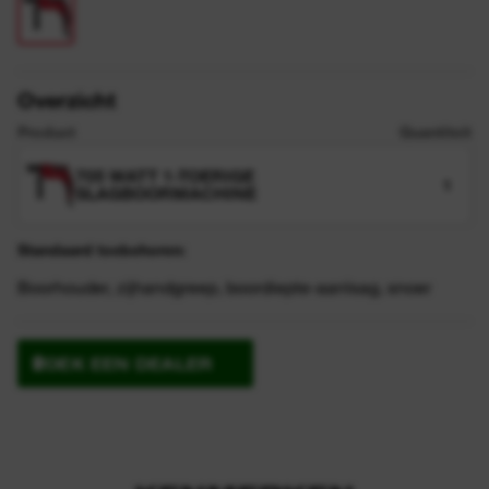
Overzicht
Product
Quantiteit
705 WATT 1-TOERIGE
1
SLAGBOORMACHINE
Standaard toebehoren:
Boorhouder, zijhandgreep, boordiepte-aanlsag, snoer
ZOEK EEN DEALER