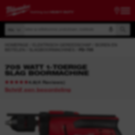
Zoeken op artikelnummer, productnaam, modelcode
Alle
Zoeken op artikelnummer, productnaam, modelcode
Alle
HOMEPAGE
ELEKTRISCH GEREEDSCHAP
BOREN EN
BEITELEN
SLAGBOORMACHINES
PD-705
705 WATT 1-TOERIGE
SLAG BOORMACHINE
(
4
Reviews
)
4.8
Schrijf een beoordeling