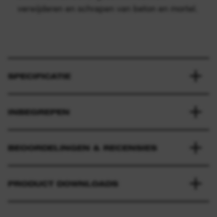
verwijderen en schrapen van beton en mortel.
SPECIFICATIE
INBEGREPEN
BEOORDELINGEN & RECENSIES
PRODUCT DOWNLOADS