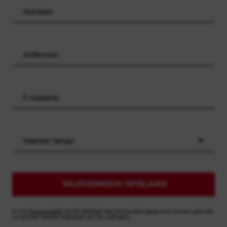
Selecteer beroep
WIJZIGINGEN OPSLAAN
In ons
Privacybeleid
wordt uitgelegd hoe persoonlijke gegevens worden gebruikt
en hoe kan worden afgemeld van de mailinglijst.