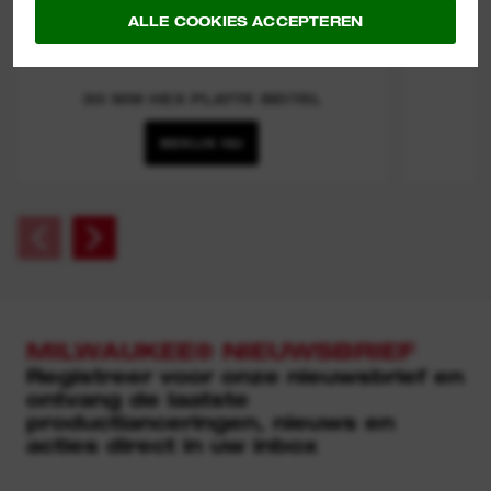
ALLE COOKIES ACCEPTEREN
30 MM HEX PLATTE BEITEL
BEKIJK NU
MILWAUKEE® NIEUWSBRIEF
Registreer voor onze nieuwsbrief en
ontvang de laatste
productlanceringen, nieuws en
acties direct in uw inbox