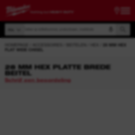
Zoeken op artikelnummer, productnaam, modelcode
Alle
Zoeken op artikelnummer, productnaam, modelcode
Alle
HOMEPAGE
ACCESSOIRES
BEITELEN
HEX
28 MM HEX
FLAT WIDE CHISEL
28 MM HEX PLATTE BREDE
BEITEL
Schrijf een beoordeling