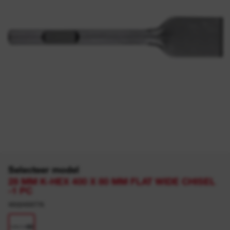
Selecteer model
28 MM K-HEX 400 X 80 MM FLAT WIDE CHISEL
-1 PC
4932459776