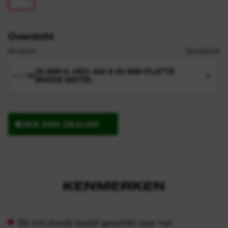
Overzicht
Product
Quantiteit
28 MM K-HEX 400 X 80 MM PLATTE
1
BREDE BEITEL
ZOEK EEN DEALER
KENMERKEN
80 mm brede beitel geschikt voor het