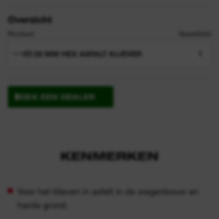
Overzicht
Product
Quantiteit
28 MM HEX ASFALT KLIEVER
1
ZOEK EEN DEALER
KENMERKEN
Voor het klieven in asfalt in de wegenbouw en
harde grond.