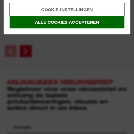
COOKIE-INSTELLINGEN
30 MM HEX PLATTE BEITEL
ALLE COOKIES ACCEPTEREN
BEKIJK NU
MILWAUKEE® NIEUWSBRIEF
Registreer voor onze nieuwsbrief en
ontvang de laatste
productlanceringen, nieuws en
acties direct in uw inbox