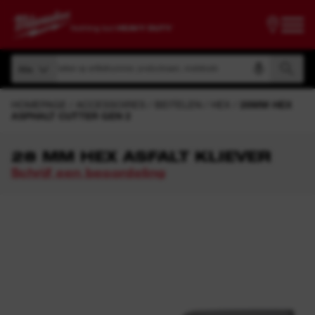
Zoeken op artikelnummer, productnaam, modelcode
Alle
Zoeken op artikelnummer, productnaam, modelcode
Alle
HOMEPAGE
ACCESSOIRES
BEITELEN
HEX
28MM HEX
ASPHALT CUTTER GEN 2
28 MM HEX ASFALT KLIEVER
Schrijf een beoordeling