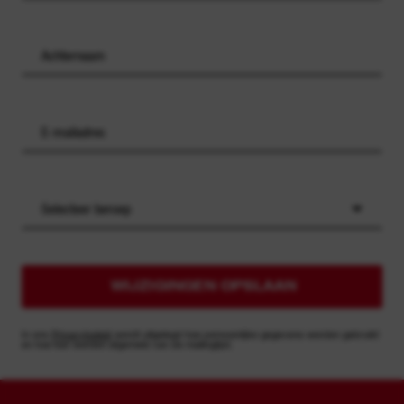
Selecteer beroep
WIJZIGINGEN OPSLAAN
In ons
Privacybeleid
wordt uitgelegd hoe persoonlijke gegevens worden gebruikt
en hoe kan worden afgemeld van de mailinglijst.