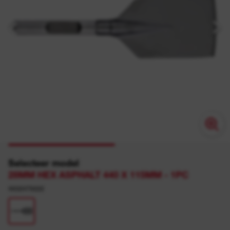
Selecteer model
28MM HEX ASPHALT 440 X 115MM - 1PC
4932479222