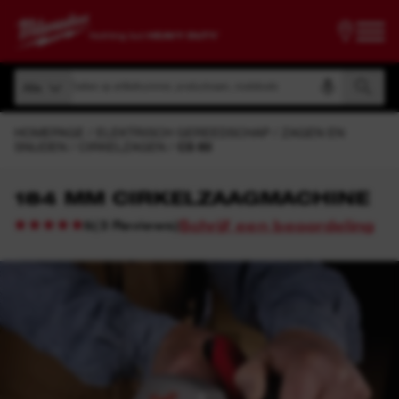
Zoeken op artikelnummer, productnaam, modelcode
Alle
Zoeken op artikelnummer, productnaam, modelcode
Alle
HOMEPAGE
ELEKTRISCH GEREEDSCHAP
ZAGEN EN
SNIJDEN
CIRKELZAGEN
CS 60
184 MM CIRKELZAAGMACHINE
Schrijf een beoordeling
(
3
Reviews
)
5