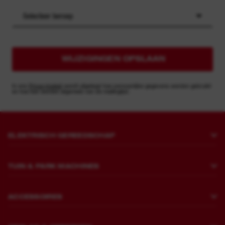
Selecteer beroep
WIJZIGINGEN OPSLAAN
In ons
Privacybeleid
wordt uitgelegd hoe persoonlijke gegevens worden gebruikt
en hoe kan worden afgemeld van de mailinglijst.
ELEKTRISCH GEREEDSCHAP
Boren en beitelen
TUIN & PARK MACHINES
Bevestigen
Grasmaaiers
Slijpen en polijsten
ACCESSOIRES
Zagen en snijden
Brekers
Boren
Snoeien en opruimen