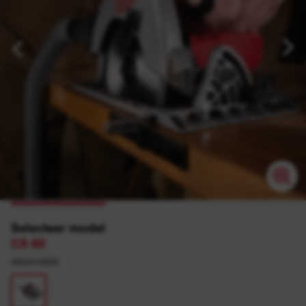
Selecteer model
CS 60
4933419225