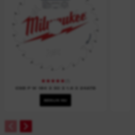
(
1
)
CSB P W 184 X 30 X 1.6 X 24ATB
BEKIJK NU