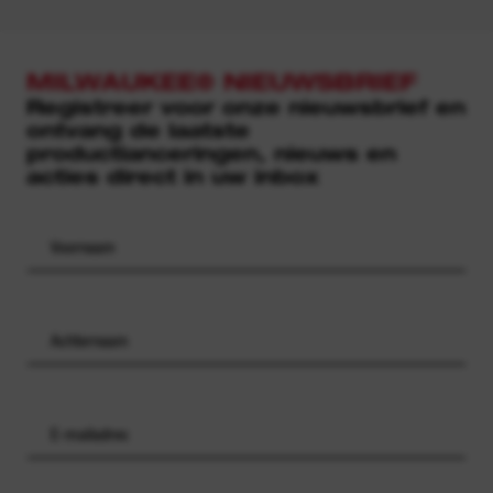
MILWAUKEE® NIEUWSBRIEF
Registreer voor onze nieuwsbrief en
ontvang de laatste
productlanceringen, nieuws en
acties direct in uw inbox