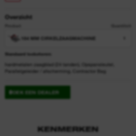
Overzicht
Product
Quantiteit
184 MM CIRKELZAAGMACHINE
1
Standaard toebehoren:
hardmetalen zaagblad (24 tanden), Opspansleutel,
Parallelgeleider / afscherming, Contractor Bag
ZOEK EEN DEALER
KENMERKEN