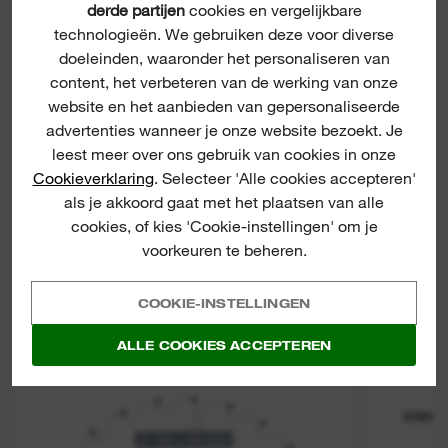
derde partijen
cookies en vergelijkbare
BEOORDELINGEN & RECENSIES
technologieën. We gebruiken deze voor diverse
doeleinden, waaronder het personaliseren van
5/5 from 3 reviews
content, het verbeteren van de werking van onze
website en het aanbieden van gepersonaliseerde
advertenties wanneer je onze website bezoekt. Je
PRODUCT DOWNLOADS
leest meer over ons gebruik van cookies in onze
Cookieverklaring
. Selecteer 'Alle cookies accepteren'
als je akkoord gaat met het plaatsen van alle
cookies, of kies 'Cookie-instellingen' om je
voorkeuren te beheren.
COOKIE-INSTELLINGEN
Circular saw blades for portable tools Gen
Circular 
ALLE COOKIES ACCEPTEREN
II
CSB P