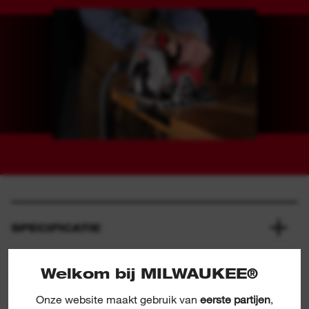
Geleverd inclusief hardmetalen zaagblad (24
tanden), parallelgeleider en 4 m rubber snoer
SPECIFICATIE
Welkom bij MILWAUKEE®
INBEGREPEN
Onze website maakt gebruik van
eerste partijen
,