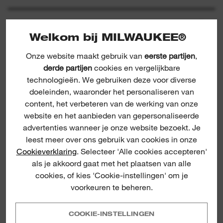
INBEGREPEN
Welkom bij MILWAUKEE®
Onze website maakt gebruik van
eerste partijen
,
BEOORDELINGEN & RECENSIES
derde partijen
cookies en vergelijkbare
technologieën. We gebruiken deze voor diverse
5/5 from 3 reviews
doeleinden, waaronder het personaliseren van
content, het verbeteren van de werking van onze
PRODUCT DOWNLOADS
website en het aanbieden van gepersonaliseerde
advertenties wanneer je onze website bezoekt. Je
leest meer over ons gebruik van cookies in onze
Cookieverklaring
. Selecteer 'Alle cookies accepteren'
als je akkoord gaat met het plaatsen van alle
cookies, of kies 'Cookie-instellingen' om je
voorkeuren te beheren.
COOKIE-INSTELLINGEN
Metal Cutting Discs PRO+
Thin meta