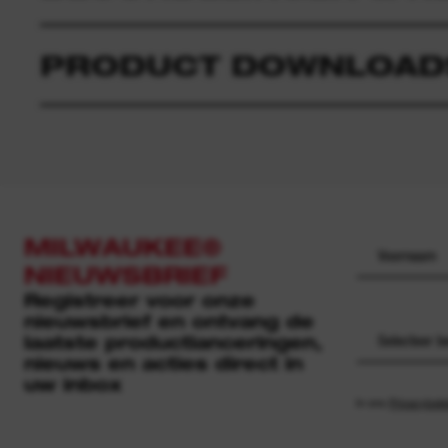
PRODUCT DOWNLOAD
MILWAUKEE®
NIEUWSBRIEF
Registreer voor onze
nieuwsbrief en ontvang de
laatste productlanceringen,
Selecteer b
nieuws en acties direct in
uw inbox
In ons
Privacybele