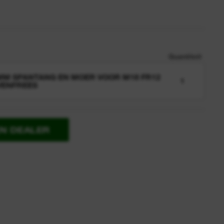
Quantiteit
MM SPANTANG EN MOER VOOR M18 FR12
1
VENFREES
EN DEALER