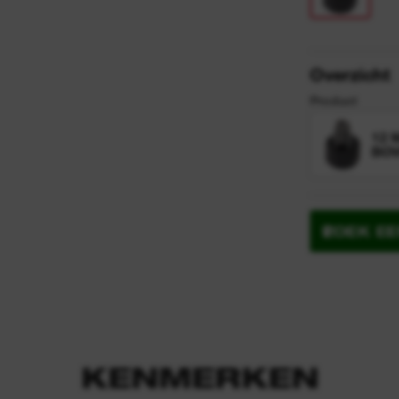
y
n
Overzicht
Product
12 
BO
ZOEK E
KENMERKEN