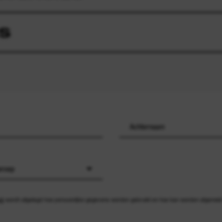
S
eroep
id
wordt uitgelegd hoe persoonlijke gegevens worden gebruikt en hoe kan worden afgemeld v