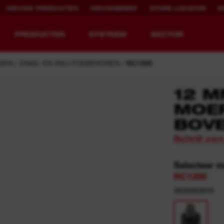
NIEUWE PRODUCTEN
NIEUWSBRIEF
STORE LOCATOR
B
PRODUCTEN
SYSTEEM
SECTOR
JDEN
ZAAG- EN SNIJ-TOEBEHOREN
RC1200
12 M
MOER
EQUIPMENT
OPLAADBARE
BOV
REDEFINED.
RUNTIJD.
Schrijf ee
MX FUEL™ Overview
REDLITHIUM™ USB
Selecteer 
MX FUEL™ FORGE™
RC1200
4932493915