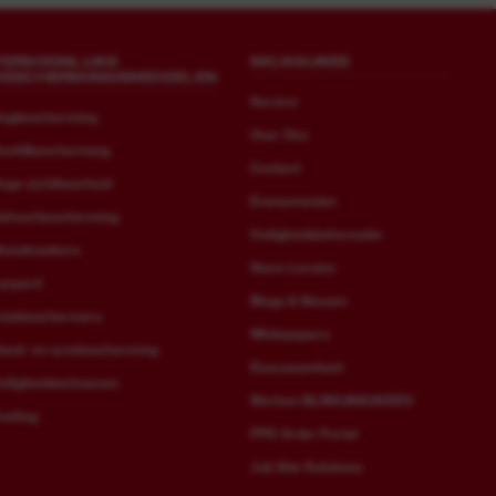
PERSOONLIJKE
MILWAUKEE
BESCHERMINGSMIDDELEN
Service
ogbescherming
Over Ons
oofdbescherming
Contact
oge zichtbaarheid
Evenementen
ehoorbescherming
Veiligheidsinformatie
ondmaskers
Store Locator
anyard
Blogs & Nieuws
niebeschermers
Whitepapers
and- en armbescherming
Duurzaamheid
eiligheidsschoenen
Werken Bij MILWAUKEE®
oeling
PPE Order Portal
Job Site Solutions