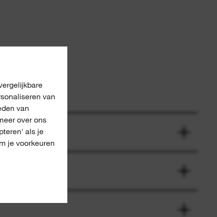
ergelijkbare
rsonaliseren van
eden van
meer over ons
pteren' als je
om je voorkeuren