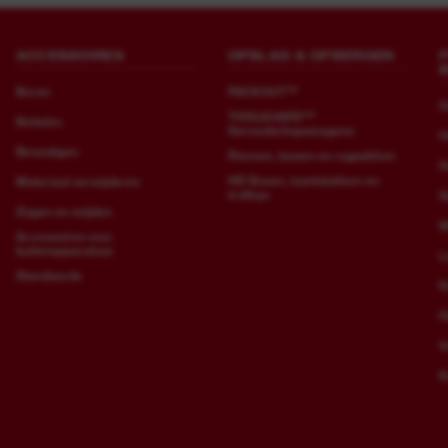
ACCESSOIRES
OPSLAG & OPBERGEN
Boren
PACKOUT™
O
TOOLGUARD™
Beitelen
Gereedschapswagens
H
Bevestigen
Riemen, tassen en rugzakken
H
HD Boxen, inzetstukken en
Materiaal verwijderen
trolleys
G
Zagen en snijden
M
Accessoires voor
buitenapparatuur
L
Standaards
K
H
V
K