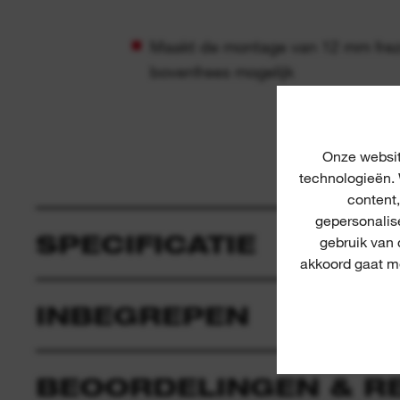
Maakt de montage van 12 mm fre
bovenfrees mogelijk
Onze websit
technologieën. 
content
gepersonalis
SPECIFICATIE
gebruik van
akkoord gaat me
INBEGREPEN
BEOORDELINGEN & R