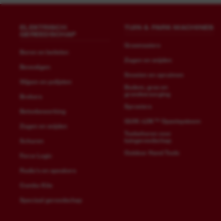
ELEKTRISCH
TUIN & PARK MACHINES
GEREEDSCHAP
Grasmaaiers
Boren en beitelen
Zagen en snijden
Bevestigen
Snoeien en opruimen
Slijpen en polijsten
Bodem, gras en
grondverzorging
Brekers
Sproeiers
Betonbewerking
QUIK-LOK™ Opzetsysteem
Zagen en snijden
Toebehoren voor
tuingereedschap
Schuren
Outdoor Hand Tools
Force Logic
Radio's en speakers
Combo Kits
Speciaal gereedschap