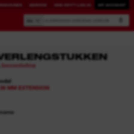
ROCHURES
SERVICE
ONE-KEY™ LOG IN
MY ACCOUNT
Zoeken op artikelnummer, productnaam, modelcode
Alle
 VERLENGSTUKKEN
n beoordeling
BOUW JE EIGEN
GEKOPPELDE
SYSTEEM.
OPLOSSINGEN.
model
E 38 MM EXTENSION
PACKOUT™
ONE-KEY™
Bekijk alle met ONE-KEY™
verbonden tools
pname
ONE-KEY™ Log in