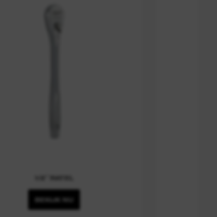
1/2˝ RATEL
BEKIJK NU