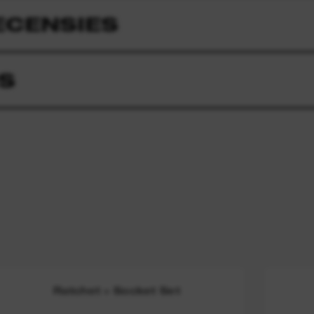
ECENSIES
S
Ratchet + Socket Set