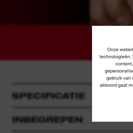
Onze websit
technologieën. 
content
gepersonalis
gebruik van
akkoord gaat me
SPECIFICATIE
INBEGREPEN