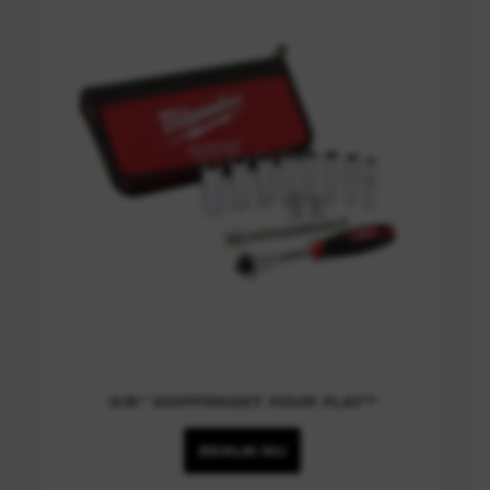
3/8” DOPPENSET FOUR FLAT™
BEKIJK NU