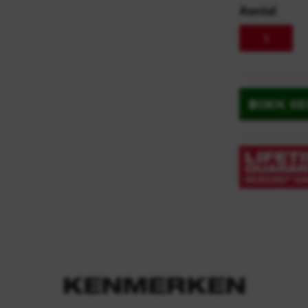
y
Aantal
n
1
ZOEK E
KENMERKEN