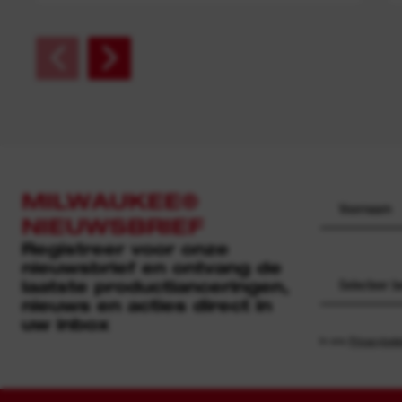
MILWAUKEE®
NIEUWSBRIEF
Registreer voor onze
nieuwsbrief en ontvang de
laatste productlanceringen,
Selecteer b
nieuws en acties direct in
uw inbox
In ons
Privacybele