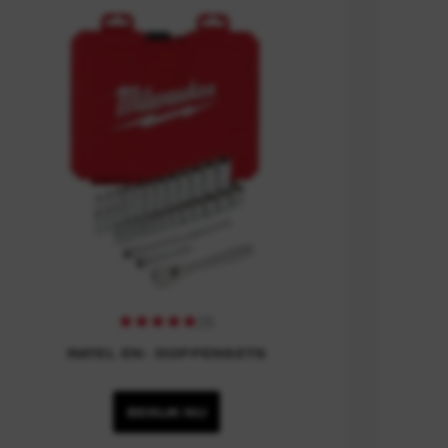
(
1
)
RATEL EN- DOPPENSETS
BEKIJK NU