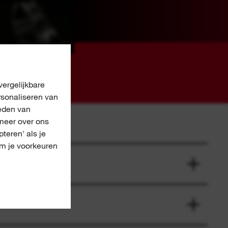
ergelijkbare
rsonaliseren van
eden van
meer over ons
pteren' als je
om je voorkeuren