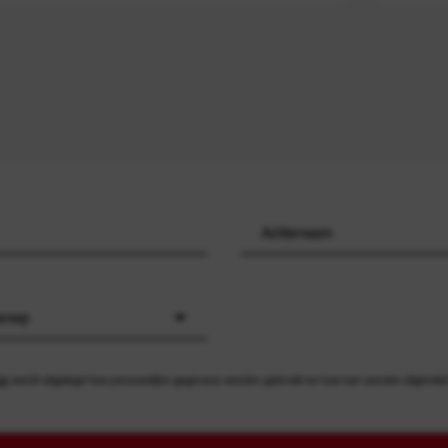
eroep
id
wordt uitgelegd hoe persoonlijke gegevens worden gebruikt en hoe kan worden afgemeld v