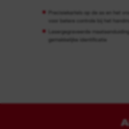
Precisiekartels op de as en het vro
voor betere controle bij het handma
Lasergegraveerde maataanduiding 
gemakkelijke identificatie
A