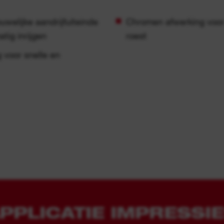
uwelijke aandrijfuiteinde
Chromen afwerking voor
tig inrijgen
roest
voor snelle en
PPLICATIE IMPRESSI