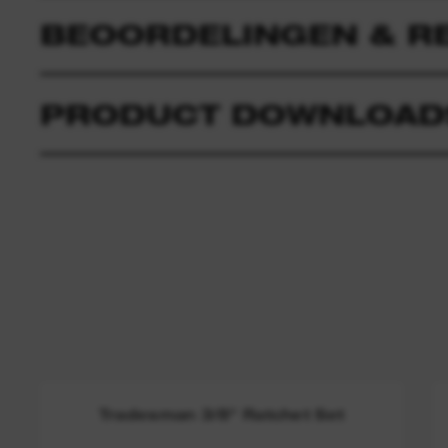
BEOORDELINGEN & R
PRODUCT DOWNLOAD
Tradesman 3/8" Ratchet Set