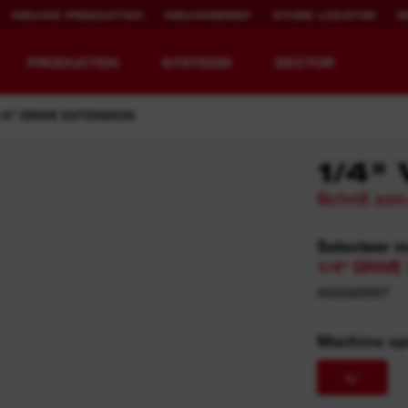
NIEUWE PRODUCTEN
NIEUWSBRIEF
STORE LOCATOR
B
PRODUCTEN
SYSTEEM
SECTOR
/4" DRIVE EXTENSION
1/4"
Schrijf ee
EQUIPMENT
OPLAADBARE
REDEFINED.
RUNTIJD.
Selecteer 
1/4" DRIV
MX FUEL™ Overview
REDLITHIUM™ USB
4932480907
MX FUEL™ FORGE™
Machine o
¼″