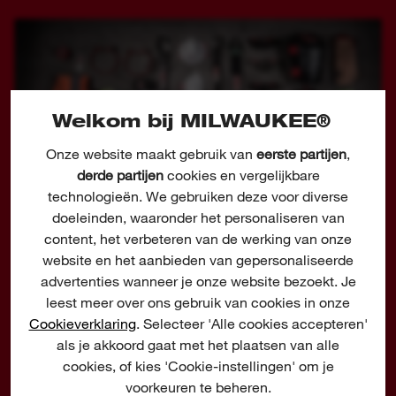
Welkom bij MILWAUKEE®
Onze website maakt gebruik van
eerste partijen
,
derde partijen
cookies en vergelijkbare
technologieën. We gebruiken deze voor diverse
doeleinden, waaronder het personaliseren van
content, het verbeteren van de werking van onze
website en het aanbieden van gepersonaliseerde
advertenties wanneer je onze website bezoekt. Je
leest meer over ons gebruik van cookies in onze
Cookieverklaring
. Selecteer 'Alle cookies accepteren'
PERSOONLIJKE
als je akkoord gaat met het plaatsen van alle
BESCHERMINGSMIDDEL
cookies, of kies 'Cookie-instellingen' om je
voorkeuren te beheren.
MILWAUKEE® is gericht op het creëren van