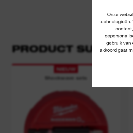
Onze websit
technologieën. 
content
gepersonalis
gebruik van
PRODUCT SUGGEST
akkoord gaat me
NIEUW
Shockwave sets