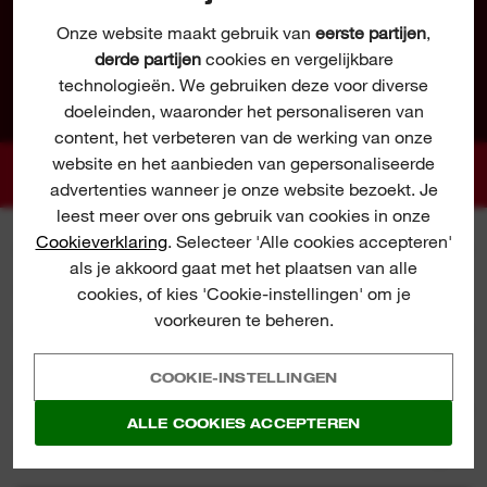
Onze website maakt gebruik van
eerste partijen
,
derde partijen
cookies en vergelijkbare
technologieën. We gebruiken deze voor diverse
doeleinden, waaronder het personaliseren van
content, het verbeteren van de werking van onze
website en het aanbieden van gepersonaliseerde
advertenties wanneer je onze website bezoekt. Je
leest meer over ons gebruik van cookies in onze
Cookieverklaring
. Selecteer 'Alle cookies accepteren'
als je akkoord gaat met het plaatsen van alle
SPECIFICATIE
cookies, of kies 'Cookie-instellingen' om je
voorkeuren te beheren.
INBEGREPEN
COOKIE-INSTELLINGEN
ALLE COOKIES ACCEPTEREN
BEOORDELINGEN & RECENSIES