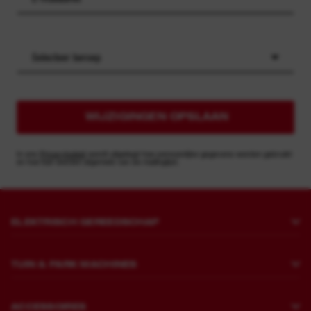
Selecteer beroep
WIJZIGINGEN OPSLAAN
In ons
Privacybeleid
wordt uitgelegd hoe persoonlijke gegevens worden gebruikt
en hoe kan worden afgemeld van de mailinglijst.
ELEKTRISCH GEREEDSCHAP
Boren en beitelen
TUIN & PARK MACHINES
Bevestigen
Grasmaaiers
Slijpen en polijsten
ACCESSOIRES