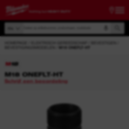
Zoeken op artikelnummer, productnaam, modelcode
Alle
Zoeken op artikelnummer, productnaam, modelcode
Alle
HOMEPAGE
ELEKTRISCH GEREEDSCHAP
BEVESTIGEN
BEVESTIGINGSMIDDELEN
M18 ONEFLT-HT
M18 ONEFLT-HT
Schrijf een beoordeling