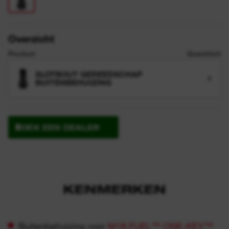
Overzicht
Product
Quantiteit
SLOTBOUT GEREEDSCHAP
1
BUITENBEHUIZING
ZOEK EEN DEALER
KENMERKEN
Buitenbehuizing voor
M18 FUEL™
ONE-KEY™