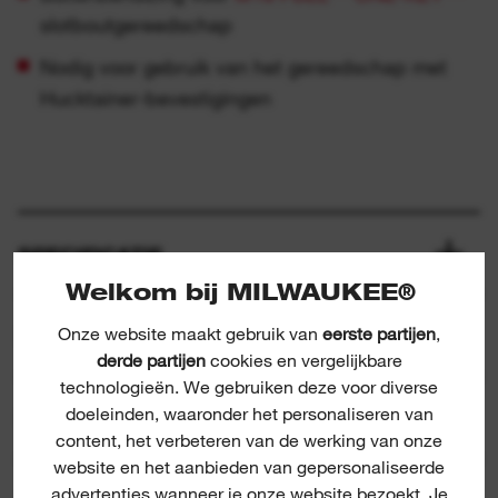
slotboutgereedschap
Nodig voor gebruik van het gereedschap met
Hucktainer-bevestigingen
SPECIFICATIE
Welkom bij MILWAUKEE®
Onze website maakt gebruik van
eerste partijen
,
INBEGREPEN
derde partijen
cookies en vergelijkbare
technologieën. We gebruiken deze voor diverse
doeleinden, waaronder het personaliseren van
BEOORDELINGEN & RECENSIES
content, het verbeteren van de werking van onze
website en het aanbieden van gepersonaliseerde
advertenties wanneer je onze website bezoekt. Je