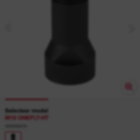
Selecteer model
M18 ONEFLT-HT
4932492476