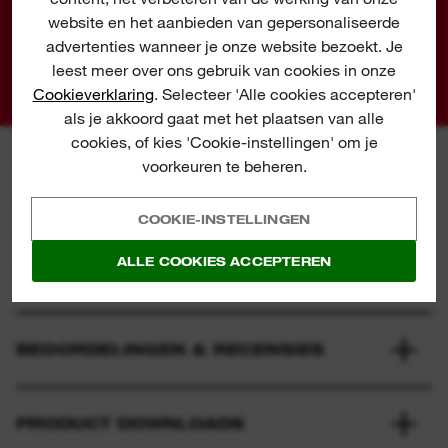
website en het aanbieden van gepersonaliseerde
BEKIJK HET ASSORTIMENT
advertenties wanneer je onze website bezoekt. Je
leest meer over ons gebruik van cookies in onze
Cookieverklaring
. Selecteer 'Alle cookies accepteren'
als je akkoord gaat met het plaatsen van alle
cookies, of kies 'Cookie-instellingen' om je
voorkeuren te beheren.
SPECIFICATIE
COOKIE-INSTELLINGEN
ALLE COOKIES ACCEPTEREN
INBEGREPEN
BEOORDELINGEN & RECENSIES
PRODUCT DOWNLOADS