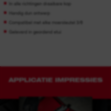
In alle richtingen draaibare kop
Handig dun ontwerp
Compatibel met elke moersleutel 3/8
Geleverd in geordend etui
APPLICATIE IMPRESSIES