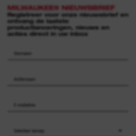
MILWAUKEE® NIEUWSBRIEF
Registreer voor onze nieuwsbrief en
ontvang de laatste
productlanceringen, nieuws en
acties direct in uw inbox
Selecteer beroep