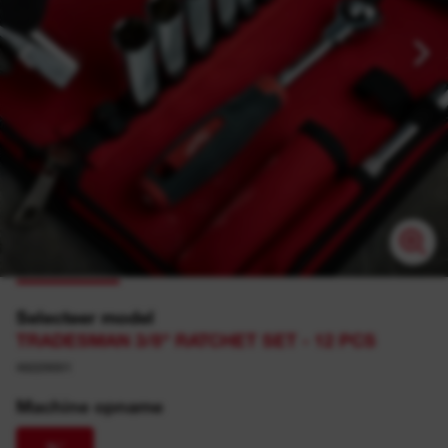
Selecteer model
TRADESMAN 3/8" RATCHET SET - 12 PCS
48229001
Machine opname
⅜″