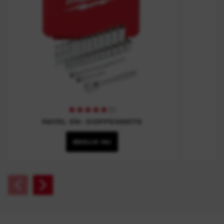
(
1
)
RATEL EN- DOPPENSETS
BEKIJK NU