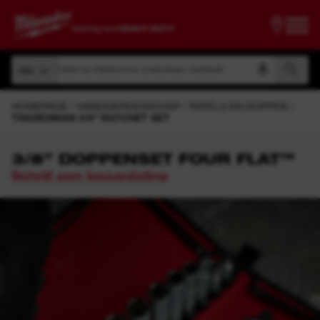
Zoeken op artikelnummer, productnaam, modelcode
Alle
Zoeken op artikelnummer, productnaam, modelcode
Alle
HOMEPAGE
HANDGEREEDSCHAP
RATELS EN DOPPEN
TRADESMAN 3/8" RATCHET SET
3/8” DOPPENSET FOUR FLAT™
Schrijf een beoordeling