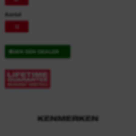
Aantal
12
ZOEK EEN DEALER
KENMERKEN